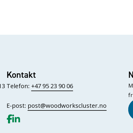
Kontakt
N
13
Telefon:
+47 95 23 90 06
M
f
E-post:
post@woodworkscluster.no
Gå til vår Facebook
Gå til vår LinkedIn