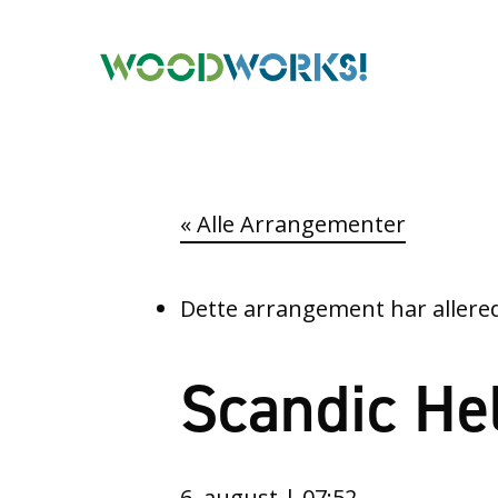
« Alle Arrangementer
Dette arrangement har allered
Scandic Hel
6. august | 07:52