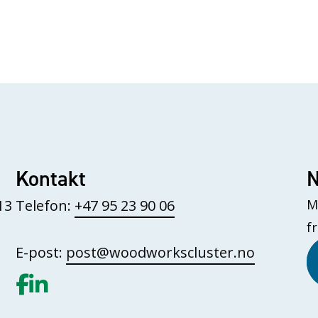
Kontakt
N
13
Telefon:
+47 95 23 90 06
M
f
E-post:
post@woodworkscluster.no
Gå til vår Facebook
Gå til vår LinkedIn