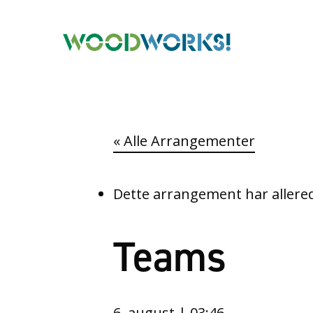
« Alle Arrangementer
Dette arrangement har allered
Teams
6. august | 03:46