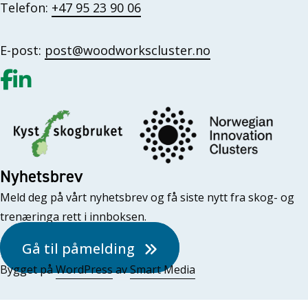
Telefon:
+47 95 23 90 06
E-post:
post@woodworkscluster.no
Gå til vår Facebook
Gå til vår LinkedIn
Nyhetsbrev
Meld deg på vårt nyhetsbrev og få siste nytt fra skog- og
trenæringa rett i innboksen.
Gå til påmelding
Bygget på
WordPress
av
Smart Media