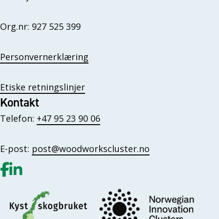
Org.nr: 927 525 399
Personvernerklæring
Etiske retningslinjer
Kontakt
Telefon:
+47 95 23 90 06
E-post:
post@woodworkscluster.no
Gå til vår Facebook
Gå til vår LinkedIn