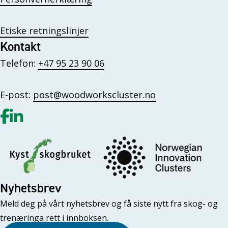
Etiske retningslinjer
Kontakt
Telefon:
+47 95 23 90 06
E-post:
post@woodworkscluster.no
Gå til vår Facebook
Gå til vår LinkedIn
Nyhetsbrev
Meld deg på vårt nyhetsbrev og få siste nytt fra skog- og
trenæringa rett i innboksen.