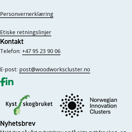
Personvernerklæring
Etiske retningslinjer
Kontakt
Telefon:
+47 95 23 90 06
E-post:
post@woodworkscluster.no
Gå til vår Facebook
Gå til vår LinkedIn
Nyhetsbrev