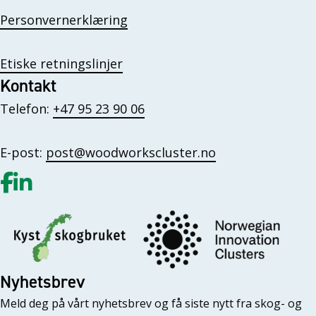
Personvernerklæring
Etiske retningslinjer
Kontakt
Telefon:
+47 95 23 90 06
E-post:
post@woodworkscluster.no
Gå til vår Facebook
Gå til vår LinkedIn
Nyhetsbrev
Meld deg på vårt nyhetsbrev og få siste nytt fra skog- og