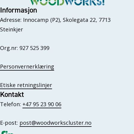
Informasjon
Adresse: Innocamp (P2), Skolegata 22, 7713
Steinkjer
Org.nr: 927 525 399
Personvernerklæring
Etiske retningslinjer
Kontakt
Telefon:
+47 95 23 90 06
E-post:
post@woodworkscluster.no
Gå til vår Facebook
Gå til vår LinkedIn