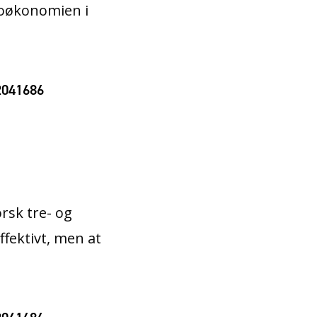
ioøkonomien i
92041686
rsk tre- og
ffektivt, men at