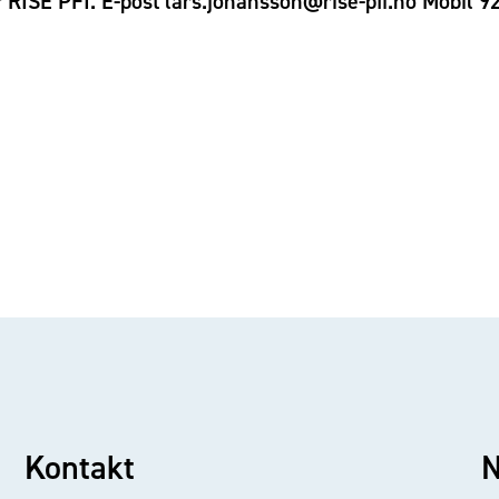
 RISE PFI. E-post lars.johansson@rise-pfi.no Mobil 
Kontakt
N