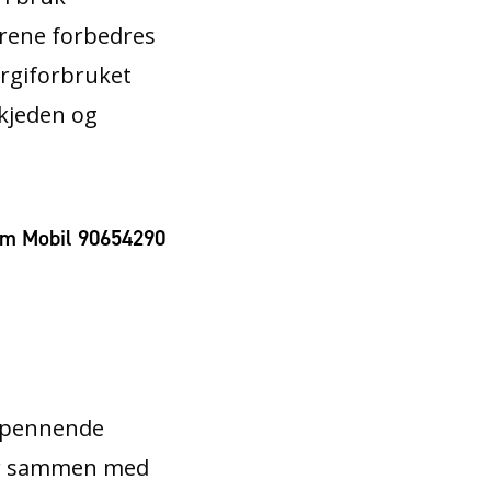
ørene forbedres
nergiforbruket
ikjeden og
om Mobil 90654290
 spennende
for sammen med