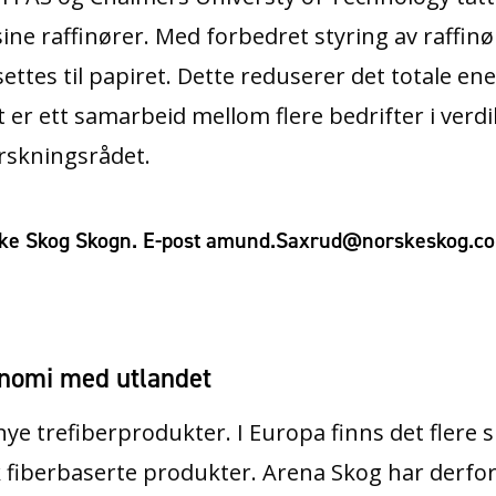
ine raffinører. Med forbedret styring av raffin
lsettes til papiret. Dette reduserer det totale e
et er ett samarbeid mellom flere bedrifter i verd
rskningsrådet.
ske Skog Skogn. E-post amund.Saxrud@norskeskog.c
onomi med utlandet
 nye trefiberprodukter. I Europa finns det flere
bruk fiberbaserte produkter. Arena Skog har der