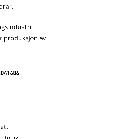
drar.
ngsindustri,
or produksjon av
92041686
ett
 i bruk