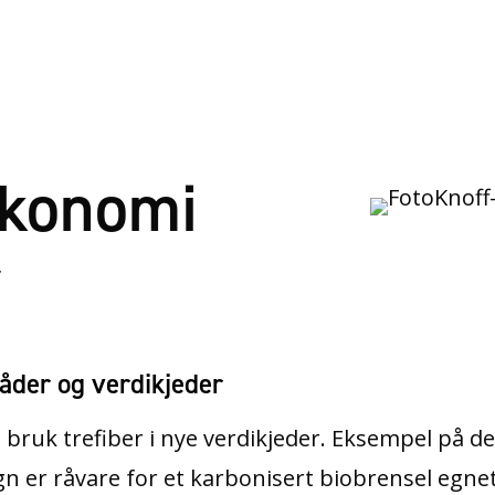
økonomi
r
råder og verdikjeder
 i bruk trefiber i nye verdikjeder. Eksempel på d
n er råvare for et karbonisert biobrensel egnet