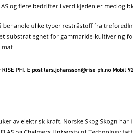
S og flere bedrifter i verdikjeden er med og bi
 å behandle ulike typer restråstoff fra treforedli
 et substrat egnet for gammaride-kultivering f
r mat
 RISE PFI. E-post lars.johansson@rise-pfi.no Mobil 
ker av elektrisk kraft. Norske Skog Skogn har i 
I AS og Chalmers Universty of Technology tatt