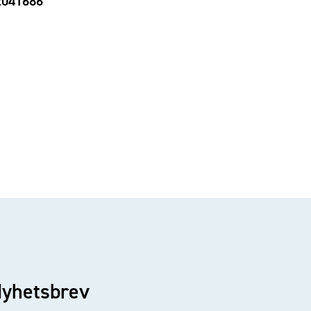
92041686
yhetsbrev