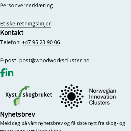
Personvernerklæring
Etiske retningslinjer
Kontakt
Telefon:
+47 95 23 90 06
E-post:
post@woodworkscluster.no
Gå til vår Facebook
Gå til vår LinkedIn
Nyhetsbrev
Meld deg på vårt nyhetsbrev og få siste nytt fra skog- og