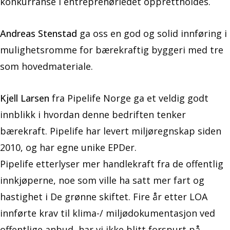
konkurranse i entreprenørledet opprettholdes.
Andreas Stenstad
ga oss en god og solid innføring i
mulighetsromme for bærekraftig byggeri med tre
som hovedmateriale.
Kjell Larsen
fra Pipelife Norge ga et veldig godt
innblikk i hvordan denne bedriften tenker
bærekraft. Pipelife har levert miljøregnskap siden
2010, og har egne unike EPDer.
Pipelife etterlyser mer handlekraft fra de offentlig
innkjøperne, noe som ville ha satt mer fart og
hastighet i De grønne skiftet. Fire år etter LOA
innførte krav til klima-/ miljødokumentasjon ved
offentlige anbud, har vi ikke blitt forspurt på