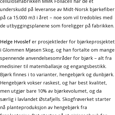
cellulosefabrikken MMK Follacell har de et
underskudd på leveranse av Midt-Norsk bjørkefiber
på ca 15.000 m3 i året – noe som vil tredobles med
de utbyggingsplanene som foreligger på fabrikken.
Helge Hvoslef
er prosjektleder for bjørkeprosjektet
i Glommen Mjøsen Skog, og han fortalte om mange
spennende anvendelsesområder for bjørk – alt fra
medisiner til matemballasje og engangsbestikk.
Bjørk finnes i to varianter, hengebjørk og dunbjørk.
Hengebjørk vokser raskest, og har best kvalitet,
men utgjør bare 10% av bjørkevolumet, og da
særlig i lavlandet Østafjells. Skogfrøverket starter
nå planteproduksjon av hengebjørk fra