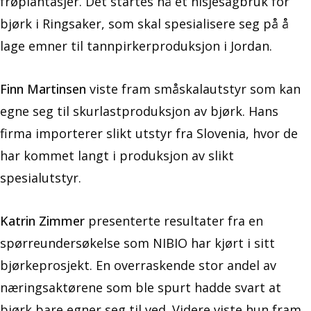
frøplantasjer. Det startes nå et nisjesagbruk for
bjørk i Ringsaker, som skal spesialisere seg på å
lage emner til tannpirkerproduksjon i Jordan.
Finn Martinsen
viste fram småskalautstyr som kan
egne seg til skurlastproduksjon av bjørk. Hans
firma importerer slikt utstyr fra Slovenia, hvor de
har kommet langt i produksjon av slikt
spesialutstyr.
Katrin Zimmer
presenterte resultater fra en
spørreundersøkelse som NIBIO har kjørt i sitt
bjørkeprosjekt. En overraskende stor andel av
næringsaktørene som ble spurt hadde svart at
bjørk bare egner seg til ved. Videre viste hun fram