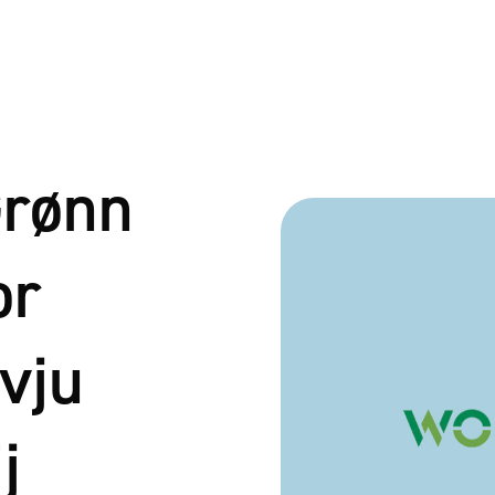
Grønn
or
rvju
j