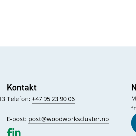
Kontakt
N
13
Telefon:
+47 95 23 90 06
M
f
E-post:
post@woodworkscluster.no
Gå til vår Facebook
Gå til vår LinkedIn