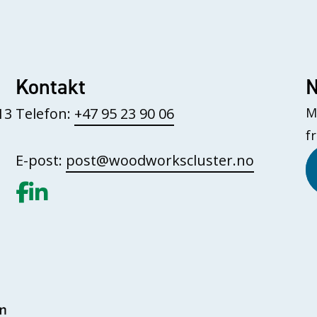
Kontakt
N
13
Telefon:
+47 95 23 90 06
M
f
E-post:
post@woodworkscluster.no
Gå til vår Facebook
Gå til vår LinkedIn