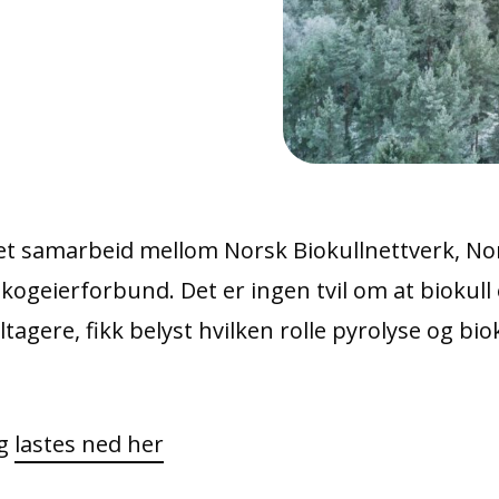
, et samarbeid mellom Norsk Biokullnettverk, 
ogeierforbund. Det er ingen tvil om at biokull
gere, fikk belyst hvilken rolle pyrolyse og bioku
og
lastes ned her