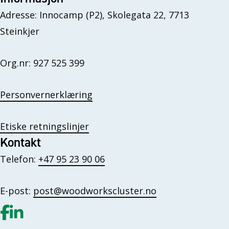
Adresse: Innocamp (P2), Skolegata 22, 7713
Steinkjer
Org.nr: 927 525 399
Personvernerklæring
Etiske retningslinjer
Kontakt
Telefon:
+47 95 23 90 06
E-post:
post@woodworkscluster.no
Gå til vår Facebook
Gå til vår LinkedIn