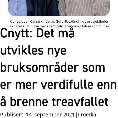
Klyngeleder Kjersti Kinderås (foto: FotoKnoff) og prosjektleder
skogressurs Rune Hedegart (foto: Trøndelag fylkeskommune)
Cnytt: Det må
utvikles nye
bruksområder som
er mer verdifulle enn
å brenne treavfallet
Publisert:
14. september 2021
|
I media