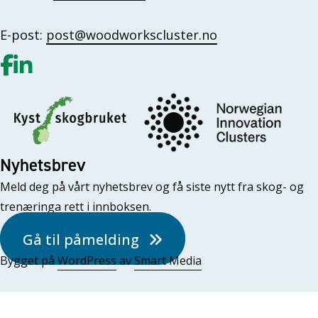
E-post:
post@woodworkscluster.no
Gå til vår Facebook
Gå til vår LinkedIn
Nyhetsbrev
Meld deg på vårt nyhetsbrev og få siste nytt fra skog- og
trenæringa rett i innboksen.
Gå til påmelding
Bygget på
WordPress
av
Smart Media