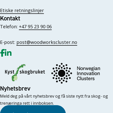
Etiske retningslinjer
Kontakt
Telefon:
+47 95 23 90 06
E-post:
post@woodworkscluster.no
Gå til vår Facebook
Gå til vår LinkedIn
Nyhetsbrev
Meld deg på vårt nyhetsbrev og få siste nytt fra skog- og
trenæringa rett i innboksen.