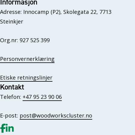
Informasjon
Adresse: Innocamp (P2), Skolegata 22, 7713
Steinkjer
Org.nr: 927 525 399
Personvernerklæring
Etiske retningslinjer
Kontakt
Telefon:
+47 95 23 90 06
E-post:
post@woodworkscluster.no
Gå til vår Facebook
Gå til vår LinkedIn