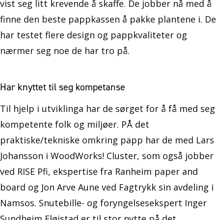
vist seg litt krevende å skaffe. De jobber nå med å
finne den beste pappkassen å pakke plantene i. De
har testet flere design og pappkvaliteter og
nærmer seg noe de har tro på.
Har knyttet til seg kompetanse
Til hjelp i utviklinga har de sørget for å få med seg
kompetente folk og miljøer. PÅ det
praktiske/tekniske omkring papp har de med Lars
Johansson i WoodWorks! Cluster, som også jobber
ved RISE Pfi, ekspertise fra Ranheim paper and
board og Jon Arve Aune ved Fagtrykk sin avdeling i
Namsos. Snutebille- og foryngelsesekspert Inger
Sundheim Fløistad er til stor nytte på det