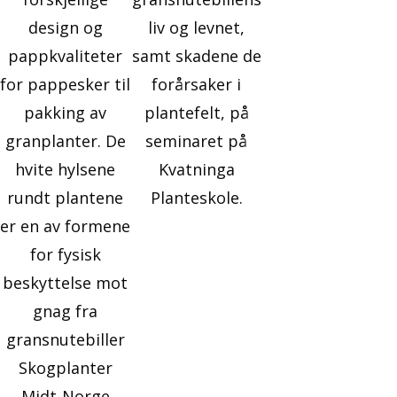
design og
liv og levnet,
pappkvaliteter
samt skadene de
for pappesker til
forårsaker i
pakking av
plantefelt, på
granplanter. De
seminaret på
hvite hylsene
Kvatninga
rundt plantene
Planteskole.
er en av formene
for fysisk
beskyttelse mot
gnag fra
gransnutebiller
Skogplanter
Midt-Norge