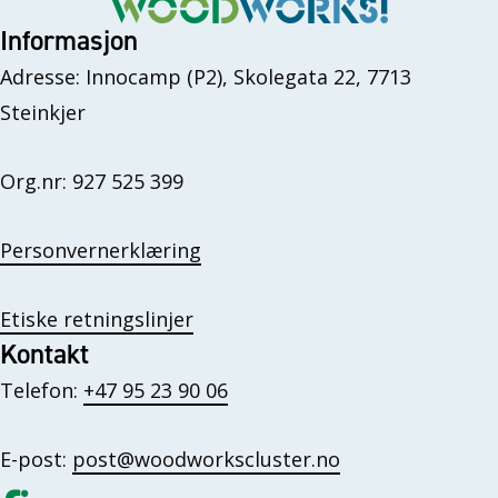
Informasjon
Adresse: Innocamp (P2), Skolegata 22, 7713
Steinkjer
Org.nr: 927 525 399
Personvernerklæring
Etiske retningslinjer
Kontakt
Telefon:
+47 95 23 90 06
E-post:
post@woodworkscluster.no
Gå til vår Facebook
Gå til vår LinkedIn