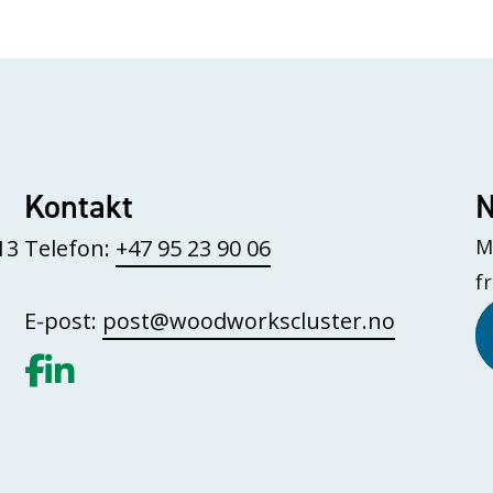
Kontakt
N
13
Telefon:
+47 95 23 90 06
M
f
E-post:
post@woodworkscluster.no
Gå til vår Facebook
Gå til vår LinkedIn