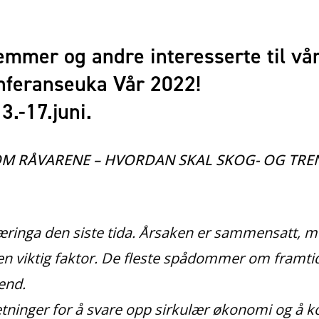
emmer og andre interesserte til vå
nferanseuka Vår 2022!
3.-17.juni.
N OM RÅVARENE – HVORDAN SKAL SKOG- OG TR
enæringa den siste tida. Årsaken er sammensatt, m
viktig faktor. De fleste spådommer om framtida 
end.
setninger for å svare opp sirkulær økonomi og 