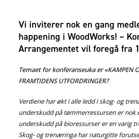
Vi inviterer nok en gang medl
happening i WoodWorks! – Ko
Arrangementet vil foregå fra 1
Temaet for konferanseuka er «KAMPE
FRAMTIDENS UTFORDRINGER?
Verdiene har økt i alle ledd i skog- og tr
underskudd på tømmerressursen er nok en 
underskudd på bioressurser er en varig tr
Skog- og trenæringa har naturgitte forut