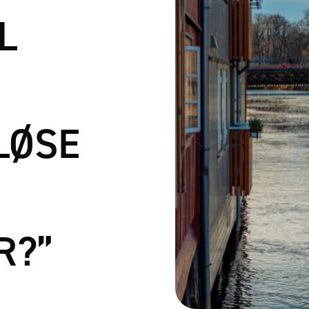
L
LØSE
R?”