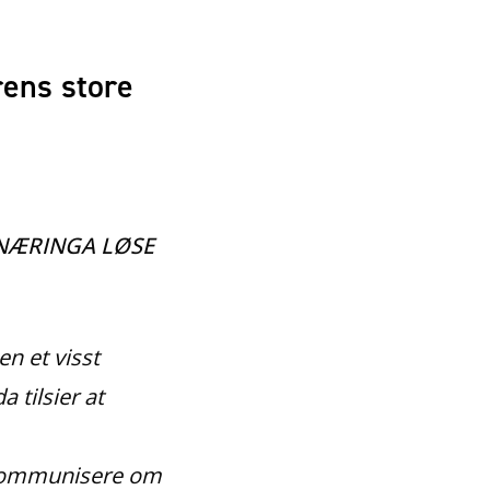
rens store
ENÆRINGA LØSE
en et visst
tilsier at
å kommunisere om