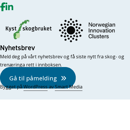
Gå til vår Facebook
Gå til vår LinkedIn
Nyhetsbrev
Meld deg på vårt nyhetsbrev og få siste nytt fra skog- og
trenæringa rett i innboksen.
Gå til påmelding
Bygget på
WordPress
av
Smart Media