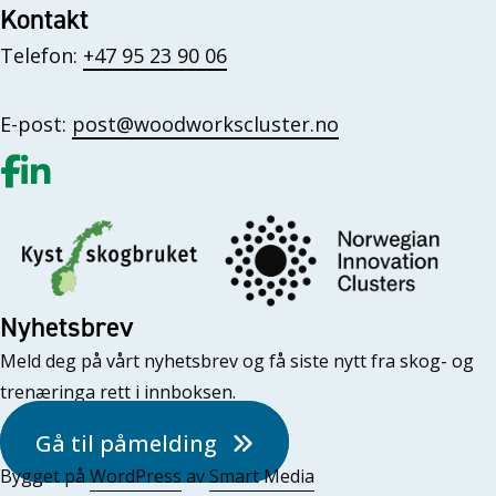
Kontakt
Telefon:
+47 95 23 90 06
E-post:
post@woodworkscluster.no
Gå til vår Facebook
Gå til vår LinkedIn
Nyhetsbrev
Meld deg på vårt nyhetsbrev og få siste nytt fra skog- og
trenæringa rett i innboksen.
Gå til påmelding
Bygget på
WordPress
av
Smart Media