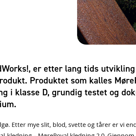
rks!, er etter lang tids utvikling 
lprodukt. Produktet som kalles Møre
ng i klasse D, grundig testet og d
rium.
gø. Etter mye slit, blod, svette og tårer er vi ende
yal-kledning – MøreRoyal kledning 2.0. Gjennom 