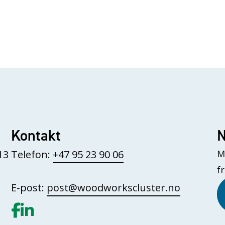
Kontakt
N
13
Telefon:
+47 95 23 90 06
M
f
E-post:
post@woodworkscluster.no
Gå til vår Facebook
Gå til vår LinkedIn