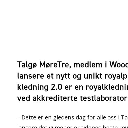
Talgø MøreTre, medlem i WoodWo
lansere et nytt og unikt roya
kledning 2.0 er en royalkledni
ved akkrediterte testlaborato
– Dette er en gledens dag for alle oss i Tal
lansere det vi mener er tidenes beste ro