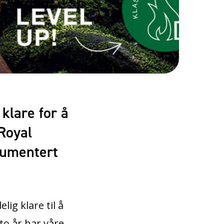
klare for å
Royal
okumentert
lig klare til å
to år har våre