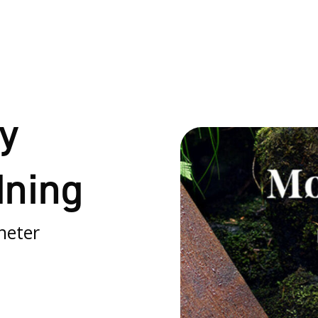
y
dning
heter