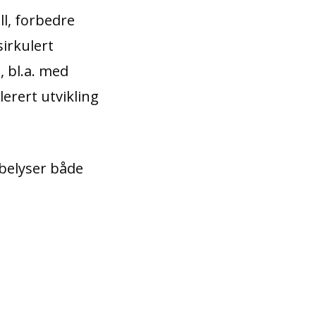
l, forbedre
sirkulert
, bl.a. med
lerert utvikling
 belyser både