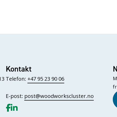
Kontakt
N
13
Telefon:
+47 95 23 90 06
M
f
E-post:
post@woodworkscluster.no
Gå til vår Facebook
Gå til vår LinkedIn