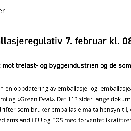
er
asjeregulativ 7. februar kl. 0
t mot trelast- og byggeindustrien og de som
en oppdatering av emballasje- og emballasjeav
mi og «Green Deal». Det 118 sider lange dokum
drifter som bruker emballasje må ta hensyn til,
r medlemsland i EU og EØS med forventet ikrafttr