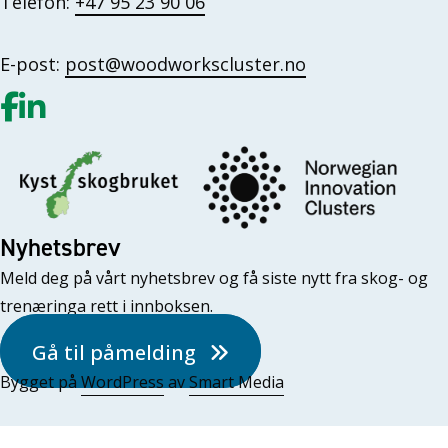
Telefon:
+47 95 23 90 06
E-post:
post@woodworkscluster.no
Gå til vår Facebook
Gå til vår LinkedIn
Nyhetsbrev
Meld deg på vårt nyhetsbrev og få siste nytt fra skog- og
trenæringa rett i innboksen.
Gå til påmelding
Bygget på
WordPress
av
Smart Media