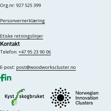
Org.nr: 927 525 399
Personvernerklæring
Etiske retningslinjer
Kontakt
Telefon:
+47 95 23 90 06
E-post:
post@woodworkscluster.no
Gå til vår Facebook
Gå til vår LinkedIn