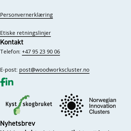
Personvernerklæring
Etiske retningslinjer
Kontakt
Telefon:
+47 95 23 90 06
E-post:
post@woodworkscluster.no
Gå til vår Facebook
Gå til vår LinkedIn
Nyhetsbrev