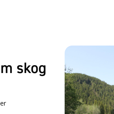
om skog
er