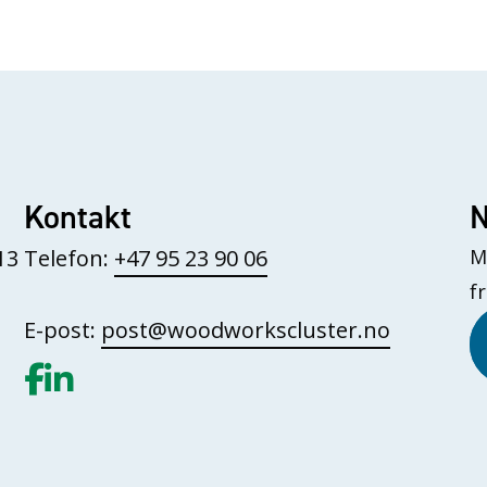
Kontakt
N
13
Telefon:
+47 95 23 90 06
M
f
E-post:
post@woodworkscluster.no
Gå til vår Facebook
Gå til vår LinkedIn