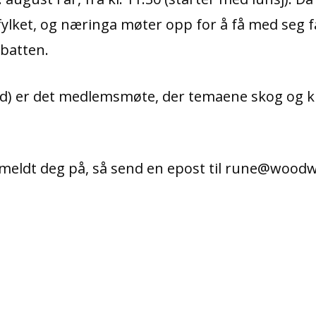
 fylket, og næringa møter opp for å få med seg f
ebatten.
ed) er det medlemsmøte, der temaene skog og k
ått meldt deg på, så send en epost til rune@wood