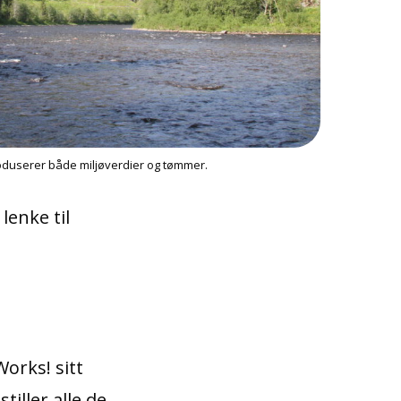
duserer både miljøverdier og tømmer.
lenke til
orks! sitt
iller alle de