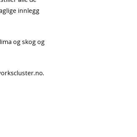
aglige innlegg
lima og skog og
workscluster.no.