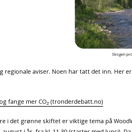
Skogen pro
g regionale aviser. Noen har tatt det inn. Her er 
 og fange mer CO₂ (tronderdebatt.no)
re i det grønne skiftet er viktige tema på WoodW
st i år, fra kl. 11.30 (starter med lunsj). Da st