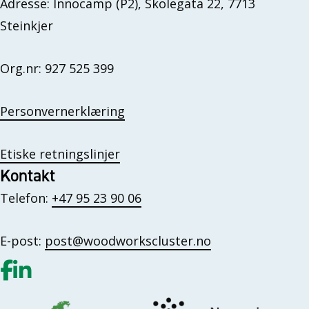
Adresse: Innocamp (P2), Skolegata 22, 7713
Steinkjer
Org.nr: 927 525 399
Personvernerklæring
Etiske retningslinjer
Kontakt
Telefon:
+47 95 23 90 06
E-post:
post@woodworkscluster.no
Gå til vår Facebook
Gå til vår LinkedIn