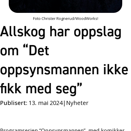
Foto Christer Rognerud/WoodWorks!
Allskog har oppslag
om “Det
oppsynsmannen ikke
fikk med seg”
Publisert:
13. mai 2024
|
Nyheter
Programserien “Oppsynsmannen”, med komikker