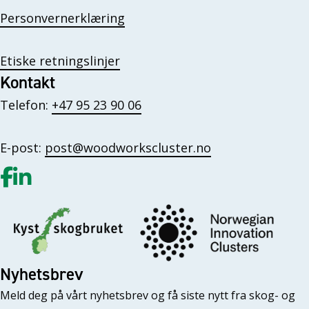
Personvernerklæring
Etiske retningslinjer
Kontakt
Telefon:
+47 95 23 90 06
E-post:
post@woodworkscluster.no
Gå til vår Facebook
Gå til vår LinkedIn
Nyhetsbrev
Meld deg på vårt nyhetsbrev og få siste nytt fra skog- og