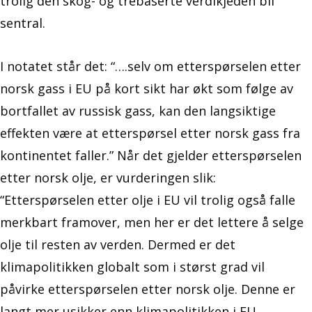
trolig den skog- og trebaserte verdikjeden bli
sentral.
I notatet står det: “….selv om etterspørselen etter
norsk gass i EU på kort sikt har økt som følge av
bortfallet av russisk gass, kan den langsiktige
effekten være at etterspørsel etter norsk gass fra
kontinentet faller.” Når det gjelder etterspørselen
etter norsk olje, er vurderingen slik:
“Etterspørselen etter olje i EU vil trolig også falle
merkbart framover, men her er det lettere å selge
olje til resten av verden. Dermed er det
klimapolitikken globalt som i størst grad vil
påvirke etterspørselen etter norsk olje. Denne er
langt mer usikker enn klimapolitikken i EU.