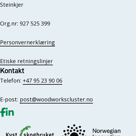
Steinkjer
Org.nr: 927 525 399
Personvernerklæring
Etiske retningslinjer
Kontakt
Telefon:
+47 95 23 90 06
E-post:
post@woodworkscluster.no
Gå til vår Facebook
Gå til vår LinkedIn