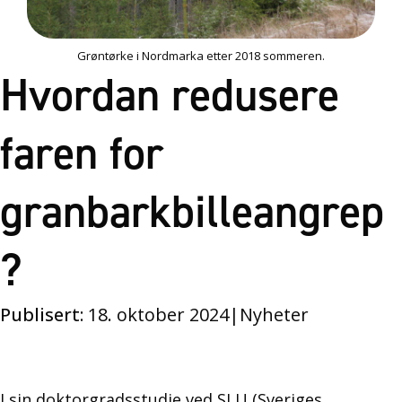
Grøntørke i Nordmarka etter 2018 sommeren.
Hvordan redusere
faren for
granbarkbilleangrep
?
Publisert:
18. oktober 2024
|
Nyheter
I sin doktorgradsstudie ved SLU (Sveriges