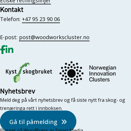
Etiske retningslinjer
Kontakt
Telefon:
+47 95 23 90 06
E-post:
post@woodworkscluster.no
Gå til vår Facebook
Gå til vår LinkedIn
Nyhetsbrev
Meld deg på vårt nyhetsbrev og få siste nytt fra skog- og
trenæringa rett i innboksen.
Gå til påmelding
Bygget på
WordPress
av
Smart Media