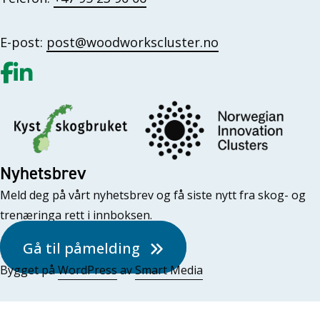
E-post:
post@woodworkscluster.no
Gå til vår Facebook
Gå til vår LinkedIn
Nyhetsbrev
Meld deg på vårt nyhetsbrev og få siste nytt fra skog- og
trenæringa rett i innboksen.
Gå til påmelding
Bygget på
WordPress
av
Smart Media