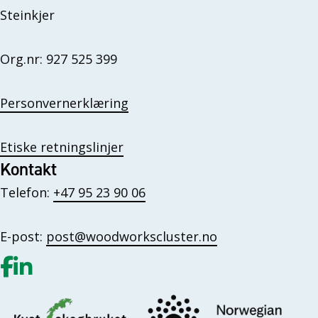
Steinkjer
Org.nr: 927 525 399
Personvernerklæring
Etiske retningslinjer
Kontakt
Telefon:
+47 95 23 90 06
E-post:
post@woodworkscluster.no
Gå til vår Facebook
Gå til vår LinkedIn