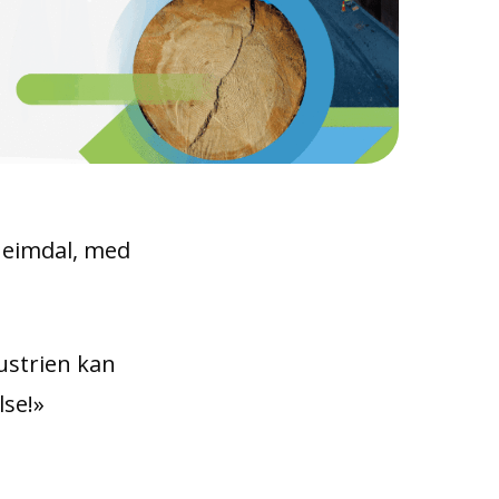
Heimdal, med
ustrien kan
lse!»