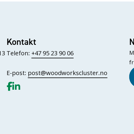
Kontakt
N
13
Telefon:
+47 95 23 90 06
M
f
E-post:
post@woodworkscluster.no
Gå til vår Facebook
Gå til vår LinkedIn