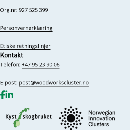
Org.nr: 927 525 399
Personvernerklæring
Etiske retningslinjer
Kontakt
Telefon:
+47 95 23 90 06
E-post:
post@woodworkscluster.no
Gå til vår Facebook
Gå til vår LinkedIn