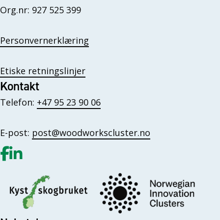
Org.nr: 927 525 399
Personvernerklæring
Etiske retningslinjer
Kontakt
Telefon:
+47 95 23 90 06
E-post:
post@woodworkscluster.no
Gå til vår Facebook
Gå til vår LinkedIn