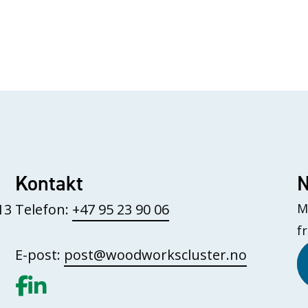
Kontakt
N
13
Telefon:
+47 95 23 90 06
M
f
E-post:
post@woodworkscluster.no
Gå til vår Facebook
Gå til vår LinkedIn