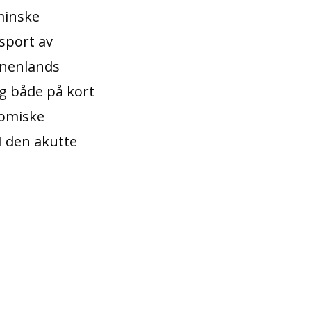
minske
sport av
innenlands
ing både på kort
nomiske
I den akutte