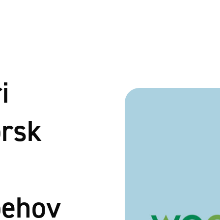
i
orsk
behov