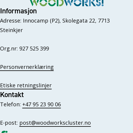
Informasjon
Adresse: Innocamp (P2), Skolegata 22, 7713
Steinkjer
Org.nr: 927 525 399
Personvernerklæring
Etiske retningslinjer
Kontakt
Telefon:
+47 95 23 90 06
E-post:
post@woodworkscluster.no
Gå til vår Facebook
Gå til vår LinkedIn