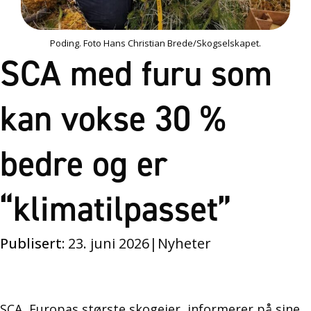
Poding. Foto Hans Christian Brede/Skogselskapet.
SCA med furu som
kan vokse 30 %
bedre og er
“klimatilpasset”
Publisert:
23. juni 2026
|
Nyheter
SCA, Europas største skogeier, informerer på sine