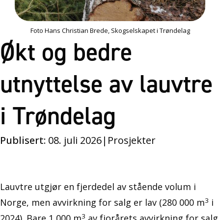
Foto Hans Christian Brede, Skogselskapet i Trøndelag
Økt og bedre
utnyttelse av lauvtre
i Trøndelag
Publisert:
08. juli 2026
|
Prosjekter
Lauvtre utgjør en fjerdedel av stående volum i
3
Norge, men avvirkning for salg er lav (280 000 m
i
3
2024). Bare 1 000 m
av fjorårets avvirkning for salg