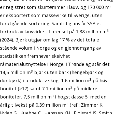
3
er registret som skurtømmer i lauv, og 170 000 m
er eksportert som massevirke til Sverige, uten
forutgående sortering. Samtidig anslår SSB et
3
forbruk av lauvvirke til brensel på 1,38 million m
(2024). Bjørk utgjør om lag 17 % av det totale
stående volum i Norge og en gjennomgang av
statistikken fremhever skeivhet i
råmaterialutnyttelse i Norge. I Trøndelag står det
3
14,5 million m
bjørk uten bark (hengebjørk og
3
dunbjørk) i produktiv skog, 1,6 million m
på høy
3
bonitet (≥17) samt 7,1 million m
på midlere
3
boniteter. 7,5 million m
i hogstklasse 5, med en
3
årlig tilvekst på 0,39 million m
(ref.: Zimmer K,
Hylen G., Kuehne C., Hanssen KH., Fløistad IS, Smith