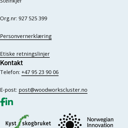
Steinkjer
Org.nr: 927 525 399
Personvernerklæring
Etiske retningslinjer
Kontakt
Telefon:
+47 95 23 90 06
E-post:
post@woodworkscluster.no
Gå til vår Facebook
Gå til vår LinkedIn