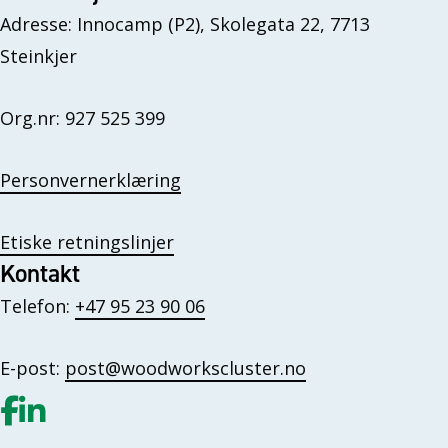
Adresse: Innocamp (P2), Skolegata 22, 7713
Steinkjer
Org.nr: 927 525 399
Personvernerklæring
Etiske retningslinjer
Kontakt
Telefon:
+47 95 23 90 06
E-post:
post@woodworkscluster.no
Gå til vår Facebook
Gå til vår LinkedIn