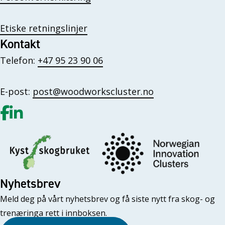
Etiske retningslinjer
Kontakt
Telefon:
+47 95 23 90 06
E-post:
post@woodworkscluster.no
Gå til vår Facebook
Gå til vår LinkedIn
Nyhetsbrev
Meld deg på vårt nyhetsbrev og få siste nytt fra skog- og
trenæringa rett i innboksen.