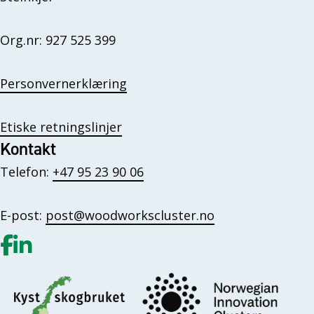
Org.nr: 927 525 399
Personvernerklæring
Etiske retningslinjer
Kontakt
Telefon:
+47 95 23 90 06
E-post:
post@woodworkscluster.no
Gå til vår Facebook
Gå til vår LinkedIn