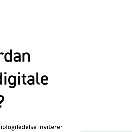
rdan
igitale
?
logiledelse inviterer