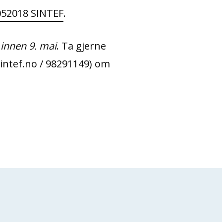
052018 SINTEF
.
o
innen 9. mai
. Ta gjerne
ntef.no / 98291149) om