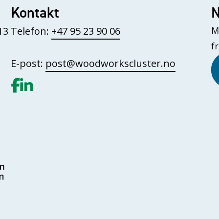
Kontakt
N
13
Telefon:
+47 95 23 90 06
M
f
E-post:
post@woodworkscluster.no
Gå til vår Facebook
Gå til vår LinkedIn