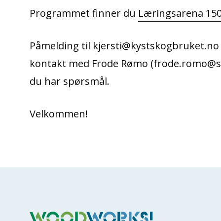
Programmet finner du
Læringsarena 15
Påmelding til kjersti@kystskogbruket.n
kontakt med Frode Rømo (frode.romo@si
du har spørsmål.
Velkommen!