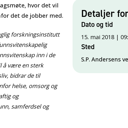
agsmøte, hvor det vil
Detaljer fo
nfor det de jobber med.
Dato og tid
lig forskningsinstitutt
15. mai 2018 | 09
funnsvitenskapelig
Sted
nnsvitenskap inn i de
S.P. Andersens v
il å være en sterk
iv, bidrar de til
nfor helse, omsorg og
aftig og
unn, samferdsel og