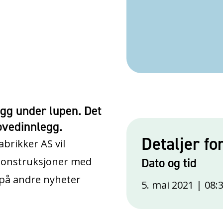
gg under lupen. Det
ovedinnlegg.
Detaljer fo
brikker AS vil
 konstruksjoner med
Dato og tid
t på andre nyheter
5. mai 2021 | 08: