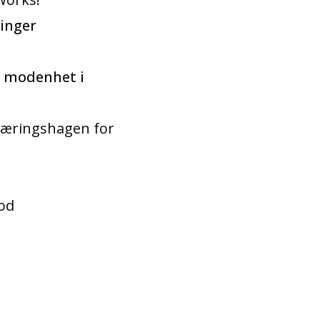
linger
l modenhet i
, Næringshagen for
ood