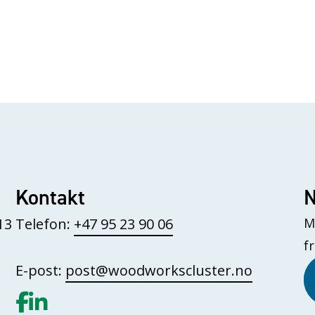
Kontakt
N
13
Telefon:
+47 95 23 90 06
M
f
E-post:
post@woodworkscluster.no
Gå til vår Facebook
Gå til vår LinkedIn