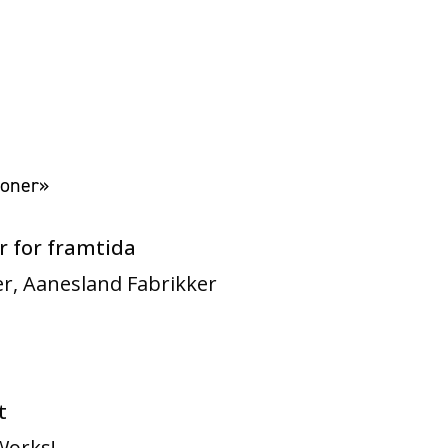
joner»
r for framtida
r, Aanesland Fabrikker
t
Works!