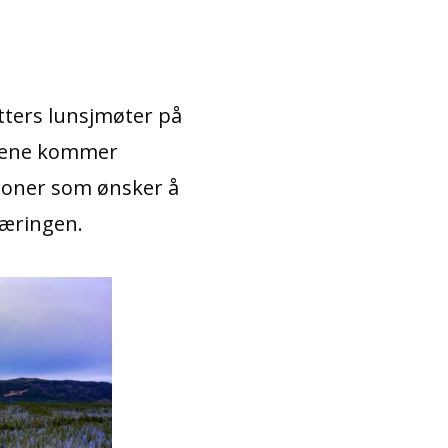
tters lunsjmøter på
møtene kommer
sjoner som ønsker å
enæringen.