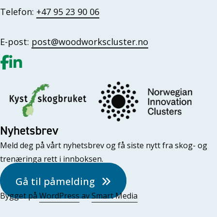
Telefon:
+47 95 23 90 06
E-post:
post@woodworkscluster.no
Gå til vår Facebook
Gå til vår LinkedIn
Nyhetsbrev
Meld deg på vårt nyhetsbrev og få siste nytt fra skog- og
trenæringa rett i innboksen.
Gå til påmelding
Bygget på
WordPress
av
Smart Media