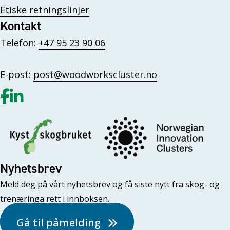
Etiske retningslinjer
Kontakt
Telefon:
+47 95 23 90 06
E-post:
post@woodworkscluster.no
Gå til vår Facebook
Gå til vår LinkedIn
Nyhetsbrev
Meld deg på vårt nyhetsbrev og få siste nytt fra skog- og
trenæringa rett i innboksen.
Gå til påmelding