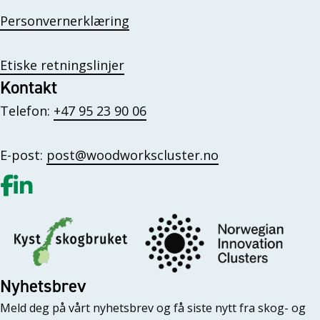
Personvernerklæring
Etiske retningslinjer
Kontakt
Telefon:
+47 95 23 90 06
E-post:
post@woodworkscluster.no
Gå til vår Facebook
Gå til vår LinkedIn
Nyhetsbrev
Meld deg på vårt nyhetsbrev og få siste nytt fra skog- og