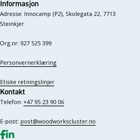
Informasjon
Adresse: Innocamp (P2), Skolegata 22, 7713
Steinkjer
Org.nr: 927 525 399
Personvernerklæring
Etiske retningslinjer
Kontakt
Telefon:
+47 95 23 90 06
E-post:
post@woodworkscluster.no
Gå til vår Facebook
Gå til vår LinkedIn