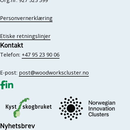
Org.nr: 927 525 399
Personvernerklæring
Etiske retningslinjer
Kontakt
Telefon:
+47 95 23 90 06
E-post:
post@woodworkscluster.no
Gå til vår Facebook
Gå til vår LinkedIn
Nyhetsbrev